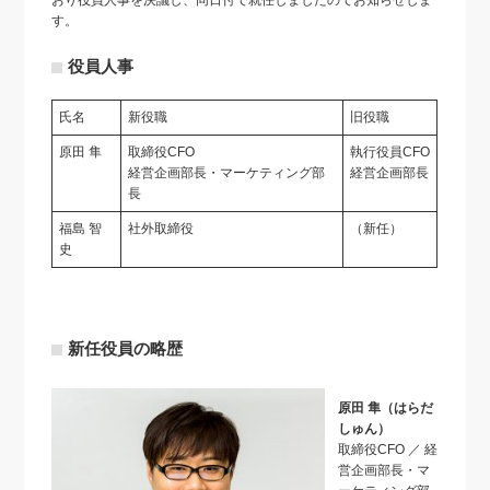
おり役員人事を決議し、同日付で就任しましたのでお知らせしま
す。
役員人事
氏名
新役職
旧役職
原田 隼
取締役CFO
執行役員CFO
経営企画部長・マーケティング部
経営企画部長
長
福島 智
社外取締役
（新任）
史
新任役員の略歴
原田 隼（はらだ
しゅん）
取締役CFO ／ 経
営企画部長・マ