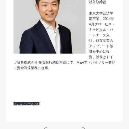
社外取締役
東京大学経済学
部卒業。2014年
4月グロービス・
キャピタル・パ
ートナーズ入
社。既存産業の
アップデート領
域を中心に投
資。以前はドイ
ツ証券株式会社 投資銀行統括本部にて、M&Aアドバイザリー並び
に資金調達業務に従事。
プレスリリースPDF