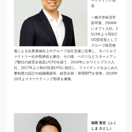
ーケティング部
長
一橋大学経済学
部卒業。2008年
にオプト入社。2
013年より同社C
OO室室長として
グループ経営推
進による企業価値向上やグループ会社支援に従事し、モバイルフ
ァクトリー社外取締役も兼任。その後、ペロリなどスタートアッ
プ数社の経営企画及びCFOを経て、2016年にホワイトプラス入
社。2017年より執行役員CFOに就任し、ファイナンスをはじめ人
事制度の設計や組織構築等、経営企画・管理部門を管掌。2019年
10月よりマーケティング部長を兼務。
福島 智史（ふく
しま さとし）