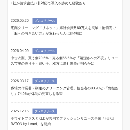
1社が請求書払い非対応で導入を諦めた経験あり
2026.05.20
プレスリリース
宅配クリーニング「リネット」累計会員数60万人を突破！物価高で
「服への向き合い方」が変わった人は約4割に
2026.04.09
プレスリリース
中古衣類、買う側70.6%・売る側66.6%が「清潔さへの不安」リユー
ス市場の売り手・買い手、双方に潜む障壁が明らかに
2026.03.17
プレスリリース
職場の作業着・制服のクリーニング管理、担当者の83.9%が「負担あ
り」74.0%が体制の見直しを希望
2025.12.16
プレスリリース
ホワイトプラスとKLDが共同でファッションリユース事業「FUKU
BATON by Lenet」を開始