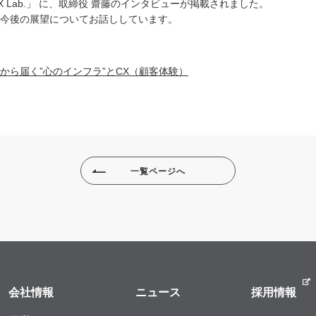
 Lab.」 に、取締役 齋藤のインタビューが掲載されました。
今後の展望についてお話ししています。
から届く”心のインフラ”とCX（顧客体験）
一覧ページへ
会社情報
ニュース
採用情報