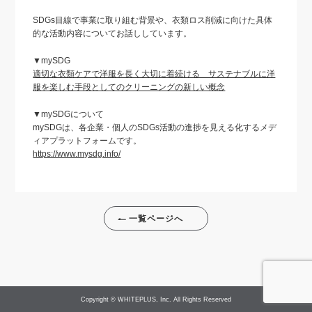
SDGs目線で事業に取り組む背景や、衣類ロス削減に向けた具体
的な活動内容についてお話ししています。
▼mySDG
適切な衣類ケアで洋服を長く大切に着続ける サステナブルに洋
服を楽しむ手段としてのクリーニングの新しい概念
▼mySDGについて
mySDGは、各企業・個人のSDGs活動の進捗を見える化するメデ
ィアプラットフォームです。
https://www.mysdg.info/
一覧ページへ
Copyright © WHITEPLUS, Inc. All Rights Reserved