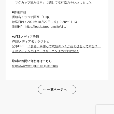
「マグカップ染み抜き」に関して取材協力をいたしました。
■番組詳細
番組名：ラジオ関西 「Clip」
放送日時：2024年10月22日（火）9:28〜11:13
番組HP：
https://jocr.jp/programsite/clip/
■WEBメディア詳細
WEBメディア名：ラジトピ
記事URL：
「食器」を使って衣類のシミが落とせるって本当？
そのアイテムとは？ クリーニングのプロに聞く
取材のお問い合わせはこちら
https://www.wh-plus.co.jp/contact/
一覧ページへ