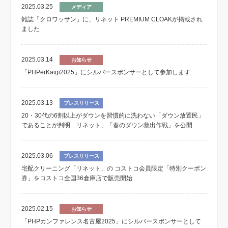
2025.03.25
メディア
雑誌「クロワッサン」に、リネット PREMIUM CLOAKが掲載され
ました
2025.03.14
お知らせ
「PHPerKaigi2025」にシルバースポンサーとして参加します
2025.03.13
プレスリリース
20・30代の6割以上がダウンを習慣的に洗わない「ダウン放置民」
であることが判明 リネット、「春のダウン救出作戦」を公開
2025.03.06
プレスリリース
宅配クリーニング「リネット」の コストコ会員限定「特別クーポン
券」をコストコ全国36倉庫店で販売開始
2025.02.15
お知らせ
「PHPカンファレンス名古屋2025」にシルバースポンサーとして