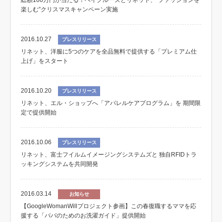
総額100万円が当たる！ベイクルーズとリネット、“ファッションを
楽しむ”クリスマスキャンペーン実施
2016.10.27
プレスリリース
リネット、洋服に5つのケアを全品無料で提供する「プレミアム仕
上げ」をスタート
2016.10.20
プレスリリース
リネット、エル・ショップへ「アパレルケアプログラム」を 期間限
定で提供開始
2016.10.06
プレスリリース
リネット、富士フイルムイメージングシステムズと 独自RFIDトラ
ッキングシステムを共同開発
2016.03.14
お知らせ
【GoogleWomanWillプロジェクト参画】この春復職するママを応
援する「パパのためのお洗濯ガイド」提供開始